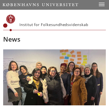
Start
Toggl
Institut for Folkesundhedsvidenskab
News