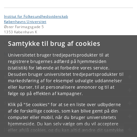
Institut for Folkesundhedsvidenskab
Københavns Universitet
Øster Farimagsgade 5
1353 København K
Samtykke til brug af cookies
Kontakt:
kom-ifsv
@
adm
.
ku
.
dk
Universitetet bruger tredjepartsprodukter til at
Tlf:
+45 35 32 79 00
registrere brugernes adfærd på hjemmesiden
(statistik) for løbende at forbedre vores service.
Desuden bruger universitetet tredjepartsprodukter til
KØBENHAVNS UNIVERSITET
markedsføring af for eksempel udvalgte uddannelser
eller kurser, til at personalisere annoncer og til at
KONTAKT
følge op på effekten af kampagner.
SERVICES
Klik på "Se cookies" for at se en liste over udbyderne
af de forskellige cookies, som kan blive gemt på din
FOR STUDERENDE OG ANSATTE
computer eller mobil, når du bruger universitetets
hjemmeside. Du kan selv vælge om du vil acceptere
JOB OG KARRIERE
eller afslå cookies, og du kan altid ændre dit samtykke
under
Cookie- og privatlivspolitik
som du finder i