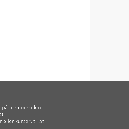
rd på hjemmesiden
et
ller kurser, til at