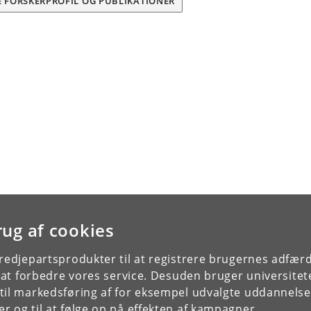
E FORSKERPROFIL OG PUBLIKATIONER
rug af cookies
tredjepartsprodukter til at registrere brugernes adfæ
e at forbedre vores service. Desuden bruger universitet
il markedsføring af for eksempel udvalgte uddannelser e
r og til at følge op på effekten af kampagner.