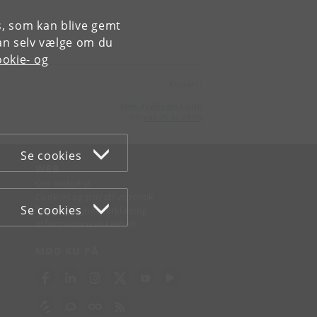
es, som kan blive gemt
an selv vælge om du
okie- og
Kontakt:
kom-ifsv
@
adm
.
ku
.
dk
Tlf:
+45 35 32 79 00
Se cookies
WEB
Om websitet
Cookies og privatlivspolitik
Se cookies
Tilgængelighedserklæring
Informationssikkerhed
MØD KU PÅ