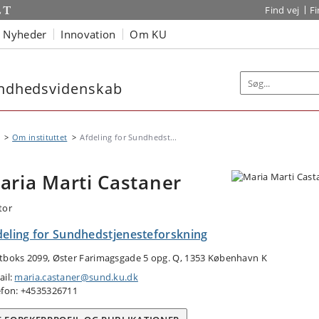
Find vej
F
Nyheder
Innovation
Om KU
sundhedsvidenskab
Om instituttet
Afdeling for Sundhedst...
aria Marti Castaner
tor
deling for Sundhedstjenesteforskning
tboks 2099, Øster Farimagsgade 5 opg. Q, 1353 København K
ail:
maria.castaner@sund.ku.dk
efon: +4535326711