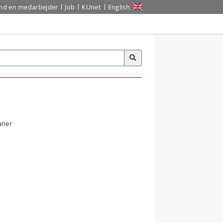
ind en medarbejder
Job
KUnet
English