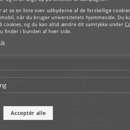
or at se en liste over udbyderne af de forskellige cooki
 mobil, når du bruger universitetets hjemmeside. Du k
slå cookies, og du kan altid ændre dit samtykke under
Co
 finder i bunden af hver side.
tik
NTAKT
FOR STUDERENDE OG
ANSATTE
d vej
KUnet
d en medarbejder
ing
takt KU
JOB OG KARRIERE
RVICES
Ledige stillinger
Jobbank for studerende
sseservice
Alumne
ignguide
Acceptér alle
chandise
NØDSITUATIONER
support
 leverandører
KU's sikkerhedsberedskab