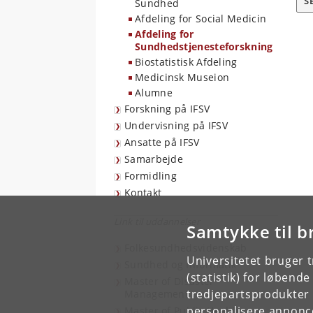
S
Sundhed
Afdeling for Social Medicin
Afdeling for
Sundhedstjenesteforskning
Biostatistisk Afdeling
Medicinsk Museion
Alumne
Forskning på IFSV
Undervisning på IFSV
Ansatte på IFSV
Samarbejde
Formidling
Kontakt
Link til uddannelser
Samtykke til b
Folkesundhedsvidenskab
Universitetet bruger 
Sundhed og Informatik
(statistik) for løbend
Master of Disaster
tredjepartsprodukter t
Management
personalisere annonce
Master of Public Health