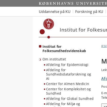
Start
Uddannelse på KU
Forskning på KU
Institut for Folke
Institut for
IFSV
Folkesundhedsvidenskab
Om instituttet
M
Afdeling for Epidemiologi
Afdeling for
Lek
Sundhedsdataforskning og
Af
AI
Center for Almen Medicin
Pos
Center for Kompleksitet og
E-m
Sundhed
Tel
Afdeling for Global Sundhed
Afdeling for Miljø og