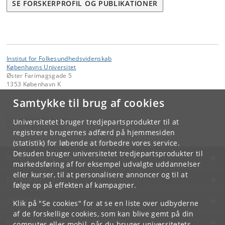
SE FORSKERPROFIL OG PUBLIKATIONER
Institut for Folkesundhedsvidenskab
Københavns Universitet
Øster Farimagsgade 5
1353 København K
Samtykke til brug af cookies
Kontakt:
kom-ifsv
@
adm
.
ku
.
dk
Universitetet bruger tredjepartsprodukter til at
Tlf:
+45 35 32 79 00
registrere brugernes adfærd på hjemmesiden
(statistik) for løbende at forbedre vores service.
Desuden bruger universitetet tredjepartsprodukter til
KØBENHAVNS UNIVERSITET
markedsføring af for eksempel udvalgte uddannelser
eller kurser, til at personalisere annoncer og til at
KONTAKT
følge op på effekten af kampagner.
SERVICES
Klik på "Se cookies" for at se en liste over udbyderne
af de forskellige cookies, som kan blive gemt på din
FOR STUDERENDE OG ANSATTE
computer eller mobil, når du bruger universitetets