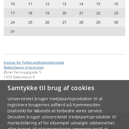
10
11
12
13
14
15
16
17
18
19
20
21
22
23
24
25
26
27
28
29
30
31
Institut for Folkesundhedsvidenskab
Københavns Universitet
Øster Farimagsgade 5
1353 København K
Samtykke til brug af cookies
Kontakt:
kom-ifsv
@
adm
.
ku
.
dk
Universitetet bruger tredjepartsprodukter til at
Tlf:
+45 35 32 79 00
registrere brugernes adfærd på hjemmesiden
(statistik) for løbende at forbedre vores service.
Desuden bruger universitetet tredjepartsprodukter til
KØBENHAVNS UNIVERSITET
markedsføring af for eksempel udvalgte uddannelser
eller kurser, til at personalisere annoncer og til at