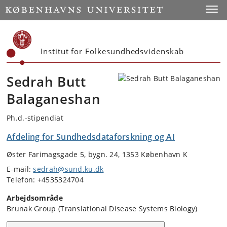
Start
Toggl
Institut for Folkesundhedsvidenskab
Sedrah Butt
Balaganeshan
Ph.d.-stipendiat
Afdeling for Sundhedsdataforskning og AI
Øster Farimagsgade 5, bygn. 24, 1353 København K
E-mail:
sedrah@sund.ku.dk
Telefon: +4535324704
Arbejdsområde
Brunak Group (Translational Disease Systems Biology)