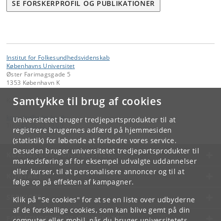
SE FORSKERPROFIL OG PUBLIKATIONER
Institut for Folkesundhedsvidenskab
Københavns Universitet
Øster Farimagsgade 5
1353 København K
Samtykke til brug af cookies
Kontakt:
kom-ifsv
@
adm
.
ku
.
dk
Universitetet bruger tredjepartsprodukter til at
Tlf:
+45 35 32 79 00
registrere brugernes adfærd på hjemmesiden
(statistik) for løbende at forbedre vores service.
Desuden bruger universitetet tredjepartsprodukter til
KØBENHAVNS UNIVERSITET
markedsføring af for eksempel udvalgte uddannelser
eller kurser, til at personalisere annoncer og til at
KONTAKT
følge op på effekten af kampagner.
SERVICES
Klik på "Se cookies" for at se en liste over udbyderne
af de forskellige cookies, som kan blive gemt på din
FOR STUDERENDE OG ANSATTE
computer eller mobil, når du bruger universitetets