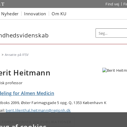
Find vej
F
Nyheder
Innovation
Om KU
sundhedsvidenskab
Ansatte på IFSV
erit Heitmann
nisk professor
deling for Almen Medicin
tboks 2099, Øster Farimagsgade 5 opg. Q, 1353 København K
ail:
berit.lilienthal.heitmann@regionh.dk
E FORSKERPROFIL OG PUBLIKATIONER
rug af cookies