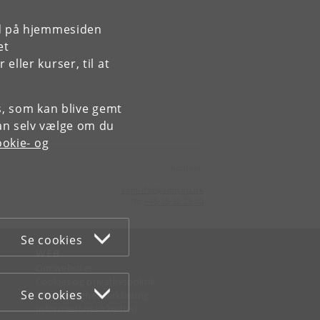
rd på hjemmesiden
et
ller kurser, til at
es, som kan blive gemt
an selv vælge om du
okie- og
Kontakt:
kom-ifsv
@
adm
.
ku
.
dk
Tlf:
+45 35 32 79 00
Se cookies
WEB
Om websitet
Cookies og privatlivspolitik
Se cookies
Tilgængelighedserklæring
Informationssikkerhed