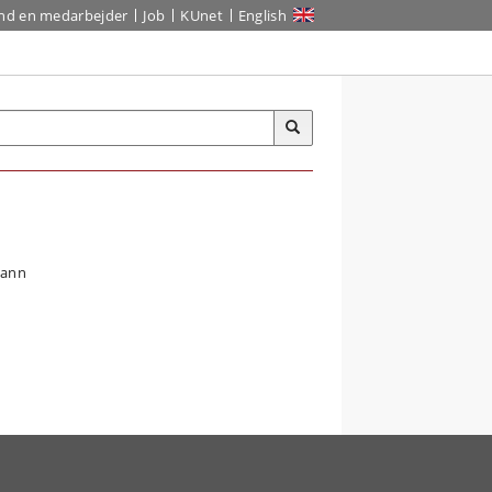
ind en medarbejder
Job
KUnet
English