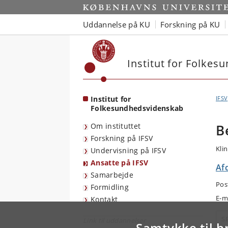
Start
Uddannelse på KU
Forskning på KU
Institut for Folke
Institut for
IFSV
Folkesundhedsvidenskab
Om instituttet
B
Forskning på IFSV
Kli
Undervisning på IFSV
Ansatte på IFSV
Af
Samarbejde
Pos
Formidling
E-m
Kontakt
S
Link til uddannelser
Samtykke til b