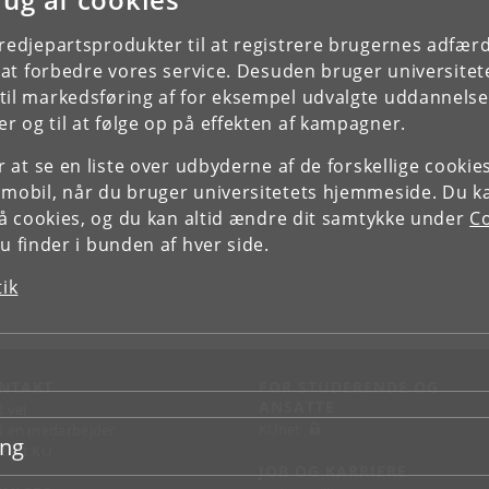
tredjepartsprodukter til at registrere brugernes adfæ
e at forbedre vores service. Desuden bruger universitet
il markedsføring af for eksempel udvalgte uddannelser e
r og til at følge op på effekten af kampagner.
or at se en liste over udbyderne af de forskellige cooki
 mobil, når du bruger universitetets hjemmeside. Du k
slå cookies, og du kan altid ændre dit samtykke under
Co
 finder i bunden af hver side.
tik
NTAKT
FOR STUDERENDE OG
ANSATTE
d vej
KUnet
d en medarbejder
ing
takt KU
JOB OG KARRIERE