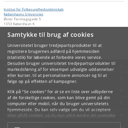
Institut for Folkesundhedsvidenskab
Københavns Universitet
Øster Farimagsgade 5
1353 København K
Samtykke til brug af cookies
Kontakt:
kom-ifsv
@
adm
.
ku
.
dk
Universitetet bruger tredjepartsprodukter til at
Tlf:
+45 35 32 79 00
registrere brugernes adfærd på hjemmesiden
(statistik) for løbende at forbedre vores service.
Desuden bruger universitetet tredjepartsprodukter til
KØBENHAVNS UNIVERSITET
markedsføring af for eksempel udvalgte uddannelser
eller kurser, til at personalisere annoncer og til at
KONTAKT
følge op på effekten af kampagner.
SERVICES
Klik på "Se cookies" for at se en liste over udbyderne
af de forskellige cookies, som kan blive gemt på din
FOR STUDERENDE OG ANSATTE
computer eller mobil, når du bruger universitetets
hjemmeside. Du kan selv vælge om du vil acceptere
JOB OG KARRIERE
eller afslå cookies, og du kan altid ændre dit samtykke
under
Cookie- og privatlivspolitik
som du finder i
NØDSITUATIONER
bunden af hver side.