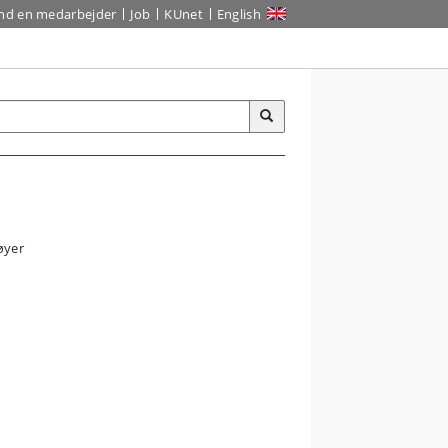
ind en medarbejder
Job
KUnet
English