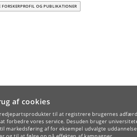
E FORSKERPROFIL OG PUBLIKATIONER
rug af cookies
tredjepartsprodukter til at registrere brugernes adfæ
e at forbedre vores service. Desuden bruger universitet
il markedsføring af for eksempel udvalgte uddannelser e
r og til at følge op på effekten af kampagner.