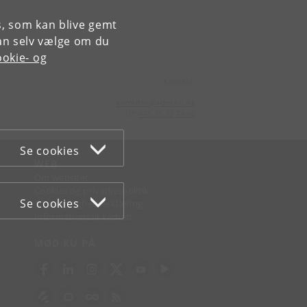
es, som kan blive gemt
an selv vælge om du
okie- og
Kontakt:
kom-ifsv
@
adm
.
ku
.
dk
Tlf:
+45 35 32 79 00
Se cookies
WEB
Om websitet
Cookies og privatlivspolitik
Se cookies
Tilgængelighedserklæring
Informationssikkerhed
MØD KU PÅ