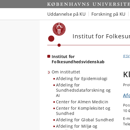
Start
Uddannelse på KU
Forskning på KU
Institut for Folke
Institut for
IFSV
Folkesundhedsvidenskab
Om instituttet
K
Afdeling for Epidemiologi
Afdeling for
Pro
Sundhedsdataforskning og
Af
AI
Center for Almen Medicin
Pos
Center for Kompleksitet og
10 
Sundhed
E-m
Afdeling for Global Sundhed
Tel
Afdeling for Miljø og