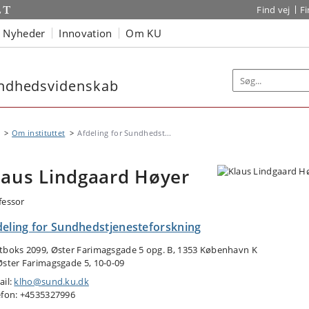
Find vej
F
Nyheder
Innovation
Om KU
sundhedsvidenskab
Om instituttet
Afdeling for Sundhedst...
laus Lindgaard Høyer
fessor
deling for Sundhedstjenesteforskning
tboks 2099, Øster Farimagsgade 5 opg. B, 1353 København K
Øster Farimagsgade 5, 10-0-09
ail:
klho@sund.ku.dk
efon: +4535327996