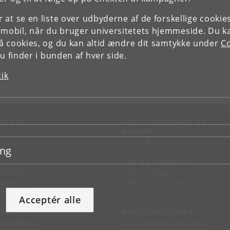
or at se en liste over udbyderne af de forskellige cooki
 mobil, når du bruger universitetets hjemmeside. Du k
slå cookies, og du kan altid ændre dit samtykke under
Co
 finder i bunden af hver side.
tik
NTAKT
FOR STUDERENDE OG
ANSATTE
d vej
KUnet
d en medarbejder
ing
takt KU
JOB OG KARRIERE
RVICES
Ledige stillinger
Jobbank for studerende
sseservice
Alumne
ignguide
Acceptér alle
chandise
NØDSITUATIONER
support
 leverandører
KU's sikkerhedsberedskab