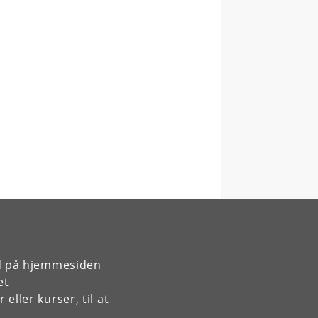
rd på hjemmesiden
et
ller kurser, til at