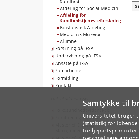
Sundhed
S
Afdeling for Social Medicin
Afdeling for
Sundhedstjenesteforskning
Biostatistisk Afdeling
Medicinsk Museion
Alumne
Forskning på IFSV
Undervisning på IFSV
Ansatte på IFSV
Samarbejde
Formidling
Kontakt
Link til uddannelser
Samtykke til b
Folkesundhedsvidenskab
Universitetet bruger 
Sundhed og Informatik
(statistik) for løbend
Master of Disaster
tredjepartsprodukter t
Management
personalisere annonce
Master of Public Health