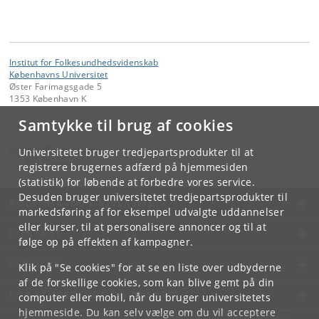
Institut for Folkesundhedsvidenskab
Københavns Universitet
Øster Farimagsgade 5
1353 København K
Samtykke til brug af cookies
Kontakt:
kom-ifsv
@
adm
.
ku
.
dk
Universitetet bruger tredjepartsprodukter til at
Tlf:
+45 35 32 79 00
registrere brugernes adfærd på hjemmesiden
(statistik) for løbende at forbedre vores service.
Desuden bruger universitetet tredjepartsprodukter til
KØBENHAVNS UNIVERSITET
markedsføring af for eksempel udvalgte uddannelser
eller kurser, til at personalisere annoncer og til at
KONTAKT
følge op på effekten af kampagner.
SERVICES
Klik på "Se cookies" for at se en liste over udbyderne
af de forskellige cookies, som kan blive gemt på din
FOR STUDERENDE OG ANSATTE
computer eller mobil, når du bruger universitetets
hjemmeside. Du kan selv vælge om du vil acceptere