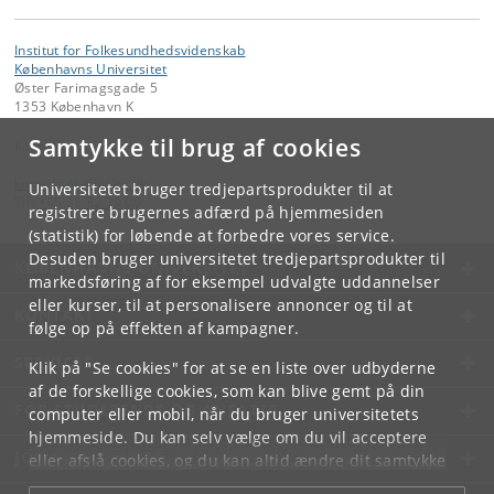
Institut for Folkesundhedsvidenskab
Københavns Universitet
Øster Farimagsgade 5
1353 København K
Samtykke til brug af cookies
Kontakt:
kom-ifsv
@
adm
.
ku
.
dk
Universitetet bruger tredjepartsprodukter til at
Tlf:
+45 35 32 79 00
registrere brugernes adfærd på hjemmesiden
(statistik) for løbende at forbedre vores service.
Desuden bruger universitetet tredjepartsprodukter til
KØBENHAVNS UNIVERSITET
markedsføring af for eksempel udvalgte uddannelser
eller kurser, til at personalisere annoncer og til at
KONTAKT
følge op på effekten af kampagner.
SERVICES
Klik på "Se cookies" for at se en liste over udbyderne
af de forskellige cookies, som kan blive gemt på din
FOR STUDERENDE OG ANSATTE
computer eller mobil, når du bruger universitetets
hjemmeside. Du kan selv vælge om du vil acceptere
JOB OG KARRIERE
eller afslå cookies, og du kan altid ændre dit samtykke
under
Cookie- og privatlivspolitik
som du finder i