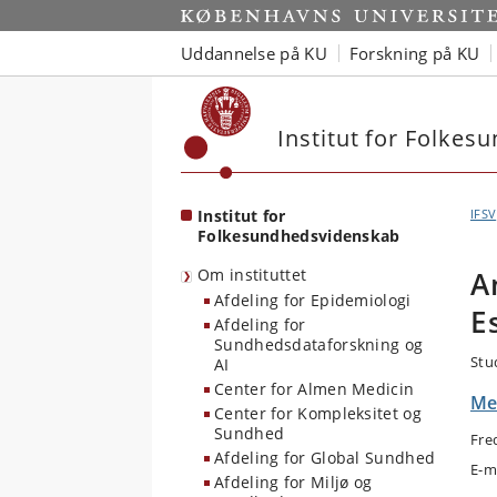
Start
Uddannelse på KU
Forskning på KU
Institut for Folke
Institut for
IFSV
Folkesundhedsvidenskab
Om instituttet
A
Afdeling for Epidemiologi
E
Afdeling for
Sundhedsdataforskning og
Stu
AI
Center for Almen Medicin
Me
Center for Kompleksitet og
Sundhed
Fre
Afdeling for Global Sundhed
E-m
Afdeling for Miljø og