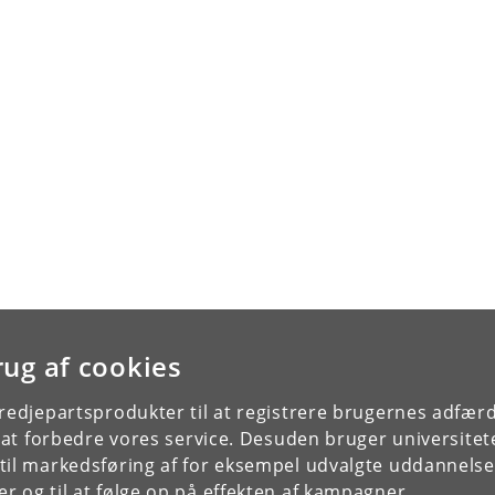
rug af cookies
tredjepartsprodukter til at registrere brugernes adfæ
e at forbedre vores service. Desuden bruger universitet
il markedsføring af for eksempel udvalgte uddannelser e
r og til at følge op på effekten af kampagner.