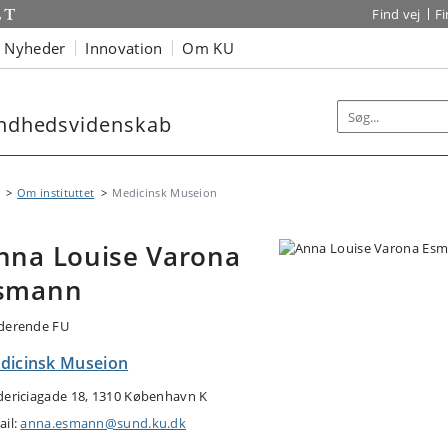
Find vej
F
Nyheder
Innovation
Om KU
sundhedsvidenskab
Om instituttet
Medicinsk Museion
nna Louise Varona
smann
derende FU
dicinsk Museion
dericiagade 18, 1310 København K
ail:
anna.esmann@sund.ku.dk