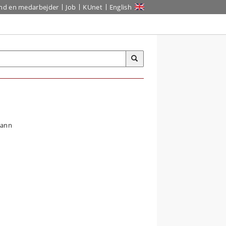
ind en medarbejder
Job
KUnet
English