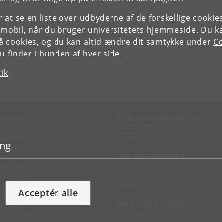
or at se en liste over udbyderne af de forskellige cooki
 mobil, når du bruger universitetets hjemmeside. Du k
slå cookies, og du kan altid ændre dit samtykke under
Co
 finder i bunden af hver side.
tik
NTAKT
FOR STUDERENDE OG
ANSATTE
d vej
KUnet
d en medarbejder
ing
takt KU
JOB OG KARRIERE
RVICES
Ledige stillinger
Jobbank for studerende
sseservice
Alumne
ignguide
Acceptér alle
chandise
NØDSITUATIONER
support
 leverandører
KU's sikkerhedsberedskab