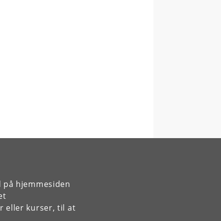
rd på hjemmesiden
et
ller kurser, til at