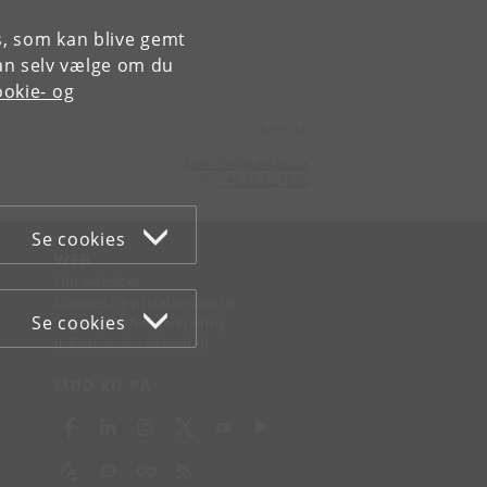
es, som kan blive gemt
an selv vælge om du
okie- og
Kontakt:
kom-ifsv
@
adm
.
ku
.
dk
Tlf:
+45 35 32 79 00
Se cookies
WEB
Om websitet
Cookies og privatlivspolitik
Se cookies
Tilgængelighedserklæring
Informationssikkerhed
MØD KU PÅ