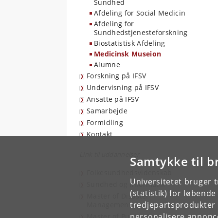
Sundhed
Afdeling for Social Medicin
Afdeling for
Sundhedstjenesteforskning
Biostatistisk Afdeling
Medicinsk Museion
Alumne
Forskning på IFSV
Undervisning på IFSV
Ansatte på IFSV
Samarbejde
Formidling
Kontakt
Link til uddannelser
Samtykke til b
Folkesundhedsvidenskab
Universitetet bruger 
Sundhed og Informatik
(statistik) for løbend
Master of Disaster
tredjepartsprodukter t
Management
personalisere annonce
Master of Public Health