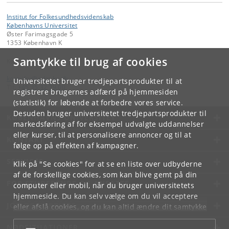
Institut for Folkesundhedsvidenskab
Københavns Universitet
Øster Farimagsgade 5
1353 København K
Samtykke til brug af cookies
Kontakt:
kom-ifsv
@
adm
.
ku
.
dk
Universitetet bruger tredjepartsprodukter til at
Tlf:
+45 35 32 79 00
registrere brugernes adfærd på hjemmesiden
(statistik) for løbende at forbedre vores service.
Desuden bruger universitetet tredjepartsprodukter til
KØBENHAVNS UNIVERSITET
markedsføring af for eksempel udvalgte uddannelser
eller kurser, til at personalisere annoncer og til at
KONTAKT
følge op på effekten af kampagner.
SERVICES
Klik på "Se cookies" for at se en liste over udbyderne
af de forskellige cookies, som kan blive gemt på din
FOR STUDERENDE OG ANSATTE
computer eller mobil, når du bruger universitetets
hjemmeside. Du kan selv vælge om du vil acceptere
JOB OG KARRIERE
eller afslå cookies, og du kan altid ændre dit samtykke
under
Cookie- og privatlivspolitik
som du finder i
NØDSITUATIONER
bunden af hver side.